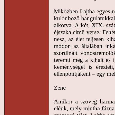
Miközben Lajtha egyes no
különböző hangulatukkal 
alkotva. A két, XIX. sz
éjszaka című verse. Fehé
nesz, az élet teljesen ki
módon az általában inkáb
szordinált vonóstremolók
teremti meg a kihalt és ij
keménységét is éreztet
ellenpontjaként – egy mel
Zene
Amikor a szöveg harmadi
elénk, mely mintha fázna 