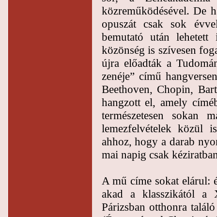
közreműködésével. De há
opuszát csak sok évve
bemutató után lehetett
közönség is szívesen fo
újra előadták a Tudomá
zenéje” című hangversen
Beethoven, Chopin, Bart
hangzott el, amely címéb
természetesen sokan má
lemezfelvételek közül 
ahhoz, hogy a darab nyo
mai napig csak kéziratban
A mű címe sokat elárul: é
akad a klasszikától a 
Párizsban otthonra talál