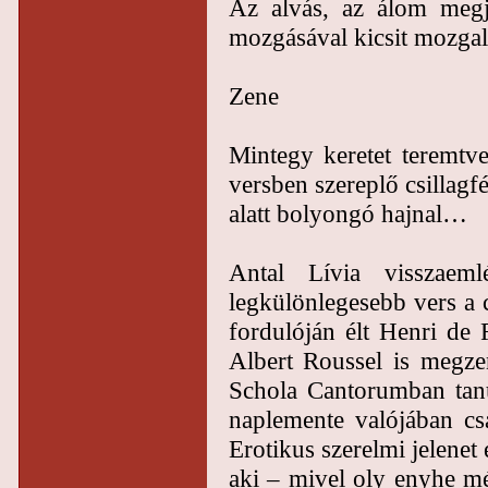
Az alvás, az álom megj
mozgásával kicsit mozgal
Zene
Mintegy keretet teremtve
versben szereplő csillagf
alatt bolyongó hajnal…
Antal Lívia visszaem
legkülönlegesebb vers a 
fordulóján élt Henri de 
Albert Roussel is megzen
Schola Cantorumban tanult
naplemente valójában csa
Erotikus szerelmi jelenet
aki – mivel oly enyhe mé