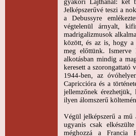
gyakori Lajthánál: két tr
Jelképszerűvé teszi a nok
a Debussyre emlékezte
végtelenül árnyalt, k
madrigalizmusok alkalmaz
között, és az is, hogy 
meg előttünk. Ismerve L
alkotásban mindig a maga
keresett a szorongattató
1944-ben, az óvóhelye
Capriccióra és a történ
jellemzőnek érezhetjük,
ilyen álomszerű költemén
Végül jelképszerű a mű 
ugyanis csak elkészülte
méghozzá a Francia R