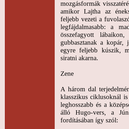
mozgásformák visszatérés
amikor Lajtha az ének
feljebb vezeti a fuvolas
legfájdalmasabb: a ma
összefagyott lábaikon
gubbasztanak a kopár, j
egyre feljebb kúszik, m
siratni akarna.
Zene
A három dal terjedelmén
klasszikus ciklusoknál is
leghosszabb és a középső
álló Hugo-vers, a Jún
fordításában így szól: