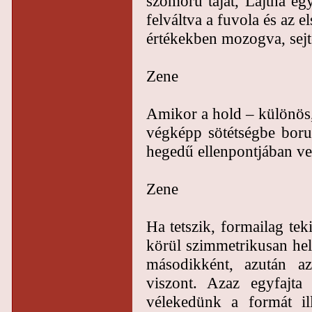
szomorú tájat, Lajtha eg
felváltva a fuvola és az 
értékekben mozogva, sejt
Zene
Amikor a hold – különös, 
végképp sötétségbe borul
hegedű ellenpontjában vet
Zene
Ha tetszik, formailag tek
körül szimmetrikusan hel
másodikként, azután az
viszont. Azaz egyfajta
vélekedünk a formát il