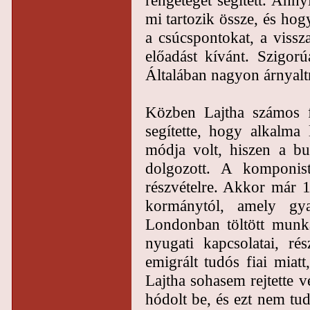
mi tartozik össze, és hog
a csúcspontokat, a vissza
előadást kívánt. Szigorú
Általában nagyon árnyaltn
Közben Lajtha számos f
segítette, hogy alkalma
módja volt, hiszen a bud
dolgozott. A komponis
részvételre. Akkor már 
kormánytól, amely gya
Londonban töltött munka
nyugati kapcsolatai, ré
emigrált tudós fiai miatt
Lajtha sohasem rejtette v
hódolt be, és ezt nem t