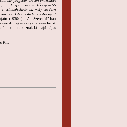
ördülékenységében erősen emlékeztet
jabb, leegyszerűsített, könnyedebb
a stílustörekvésnek, mely modern
ikai és kifejezésbeli eredményeit
jain (1930/1). A „Szerenád”-ban
ecinisták hagyományaira vezethetők
cióiban bontakoznak ki majd teljes
a