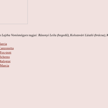
 Lajtha Vonósnégyes tagjai: Rásonyi Leila (hegedű), Kolozsvári László (brácsa), 
Marcia
 Canzonetta
 Fox-trott
 Scherzo
 Dialogue
– Marcia