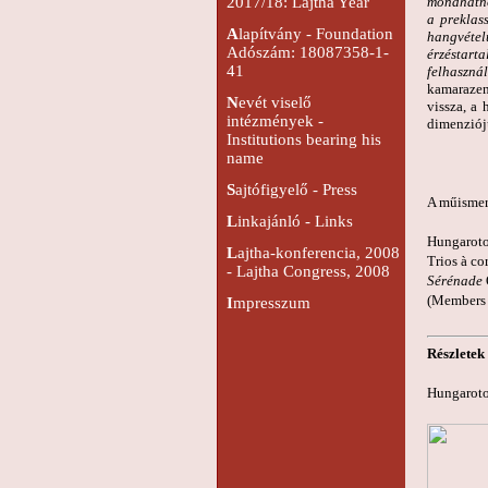
mondhatnó
2017/18: Lajtha Year
a preklass
A
lapítvány - Foundation
hangvétel
Adószám: 18087358-1-
érzéstart
41
felhaszná
kamarazen
N
evét viselő
vissza, a
intézmények -
dimenziój
Institutions bearing his
name
K
S
ajtófigyelő - Press
A műismert
L
inkajánló - Links
Hungarot
L
ajtha-konferencia, 2008
Trios à co
- Lajtha Congress, 2008
Sérénade
(Members 
I
mpresszum
Részletek
Hungarot