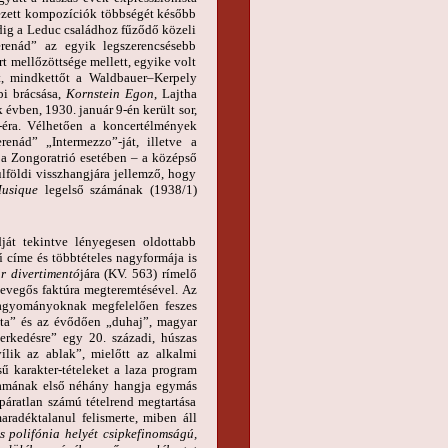
kezett kompozíciók többségét később
edig a Leduc családhoz fűződő közeli
renád” az egyik legszerencsésebb
t mellőzöttsége mellett, egyike volt
t, mindkettőt a Waldbauer–Kerpely
bi brácsása,
Kornstein Egon
, Lajtha
évben, 1930. január 9-én került sor,
-éra. Vélhetően a koncertélmények
nád” „Intermezzo”-ját, illetve a
– a Zongoratrió esetében – a középső
ülföldi visszhangjára jellemző, hogy
Musique
legelső számának (1938/1)
ját tekintve lényegesen oldottabb
 címe és többtételes nagyformája is
r divertimentó
jára (KV. 563) rímelő
 levegős faktúra megteremtésével. Az
 hagyományoknak megfelelően feszes
etta” és az évődően „duhaj”, magyar
erkedésre” egy 20. századi, húszas
ílik az ablak”, mielőtt az alkalmi
ű karakter-tételeket a laza program
allamának első néhány hangja egymás
 páratlan számú tételrend megtartása
aradéktalanul felismerte, miben áll
 polifónia helyét csipkefinomságú,