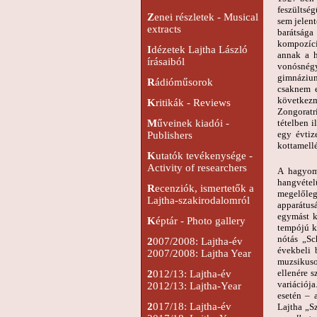
feszültsé
Z
enei részletek - Musical
sem jelent
extracts
barátsága
kompozíció
I
dézetek Lajtha László
annak a h
írásaiból
vonósnégy
gimnáziumi
R
ádióműsorok
csaknem e
következm
K
ritikák - Reviews
Zongoratri
tételben i
M
űveinek kiadói -
egy évtiz
Publishers
kottamellé
K
utatók tevékenysége -
Activity of researchers
A hagyomá
hangvétel
R
ecenziók, ismertetők a
megelőleg
Lajtha-szakirodalomról
apparátusá
egymást k
K
éptár - Photo gallery
tempójú k
nótás „Sc
2
007/2008: Lajtha-év
évekbeli 
2007/2008: Lajtha Year
muzsikuso
ellenére 
2
012/13: Lajtha-év
variációja
2012/13: Lajtha-Year
esetén – 
2
017/18: Lajtha-év
Lajtha „S