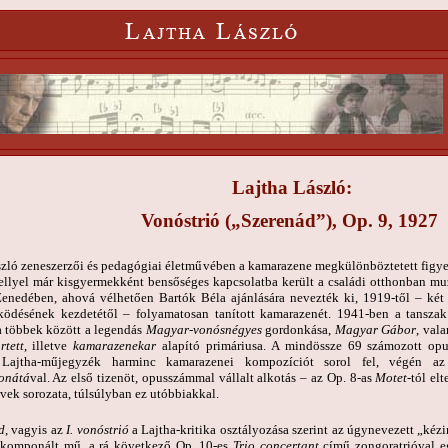
Lajtha László:
Vonóstrió („Szerenád”), Op. 9, 1927
zló zeneszerzői és pedagógiai életművében a kamarazene megkülönböztetett figyel
ellyel már kisgyermekként bensőséges kapcsolatba került a családi otthonban mu
enedében, ahová vélhetően Bartók Béla ajánlására nevezték ki, 1919-től – két
ködésének kezdetétől – folyamatosan tanított kamarazenét. 1941-ben a tanszak v
a többek között a legendás
Magyar-vonósnégyes
gordonkása,
Magyar Gábor
, val
rtett
, illetve
kamarazenekar
alapító primáriusa. A mindössze 69 számozott opu
 Lajtha-műjegyzék harminc kamarazenei kompozíciót sorol fel, végén az
onátá
val. Az első tizenöt, opusszámmal vállalt alkotás – az Op. 8-as
Motet-
tól el
ek sorozata, túlsúlyban ez utóbbiakkal.
d
, vagyis az
I. vonóstrió
a Lajtha-kritika osztályozása szerint az úgynevezett „kézir
komponált mű, a rá következő Op. 10-es
Trio concertant
című zongoratrióval eg