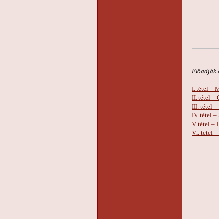
Előadják a
I. tétel – 
II. tétel –
III. tétel –
IV. tétel –
V. tétel –
VI. tétel 