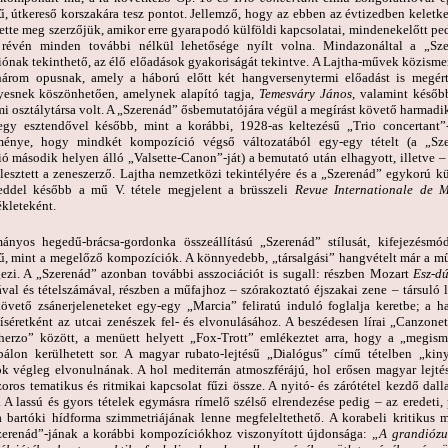
gű, útkereső korszakára tesz pontot. Jellemző, hogy az ebben az évtizedben kelet
ette meg szerzőjük, amikor erre gyarapodó külföldi kapcsolatai, mindenekelőtt p
 révén minden további nélkül lehetősége nyílt volna. Mindazonáltal a „Sze
nak tekinthető, az élő előadások gyakoriságát tekintve. A Lajtha-művek közismer
árom opusnak, amely a háború előtt két hangversenytermi előadást is megér
esnek köszönhetően, amelynek alapító tagja,
Temesváry János
, valamint későb
 osztálytársa volt. A „Szerenád” ősbemutatójára végül a megírást követő harmadik 
gy esztendővel később, mint a korábbi, 1928-as keltezésű „Trio concertant”
énye, hogy mindkét kompozíció végső változatából egy-egy tételt (a „Szere
ó második helyen álló „Valsette-Canon”-ját) a bemutató után elhagyott, illetve 
llesztett a zeneszerző. Lajtha nemzetközi tekintélyére és a „Szerenád” egykorú k
eddel később a mű V. tétele megjelent a brüsszeli
Revue Internationale de 
kleteként.
nyos hegedű-brácsa-gordonka összeállítású „Szerenád” stílusát, kifejezésmód
ű, mint a megelőző kompozíciók. A könnyedebb, „társalgási” hangvételt már a mű
ezi. A „Szerenád” azonban további asszociációt is sugall: részben Mozart
Esz-dú
val és tételszámával, részben a műfajhoz – szórakoztató éjszakai zene – társuló
övető zsánerjeleneteket egy-egy „Marcia” feliratú induló foglalja keretbe; a
íséretként az utcai zenészek fel- és elvonulásához. A beszédesen lírai „Canzon
herzo” között, a menüett helyett „Fox-Trott” emlékeztet arra, hogy a „megism
bálon kerülhetett sor. A magyar rubato-lejtésű „Dialógus” című tételben „kiny
k végleg elvonulnának. A hol mediterrán atmoszférájú, hol erősen magyar lejtés
szoros tematikus és ritmikai kapcsolat fűzi össze. A nyitó- és zárótétel kezdő d
. A lassú és gyors tételek egymásra rímelő szélső elrendezése pedig – az eredeti,
a bartóki hídforma szimmetriájának lenne megfeleltethető. A korabeli kritikus m
zerenád”-jának a korábbi kompozíciókhoz viszonyított újdonsága:
„A grandiózus