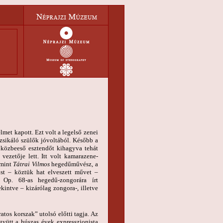
met kapott. Ezt volt a legelső zenei
zsikáló szülők jóvoltából. Később a
 közbeeső esztendőt kihagyva tehát
ezetője lett. Itt volt kamarazene-
amint
Tátrai Vilmos
hegedűművész, a
st – köztük hat elveszett művet –
 Op. 68-as hegedű-zongorára írt
tekintve – kizárólag zongora-, illetve
atos korszak” utolsó előtti tagja. Az
yütt a húszas évek expresszionista