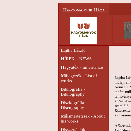
L
ajtha László
H
ÍREK – NEWS
H
agyaték - Inheritance
M
űjegyzék - List of
Lajtha Lás
works
műfaj, am
Nemzeti Z
B
ibliográfia -
tanári mű
Bibliography
tanítvány
Tátrai-kva
D
iszkográfia -
számláló
Discography
Koncertsz
kamaraműv
M
űismertetések - About
his works
A
Szerená
D
isszertációk
1927-ben 