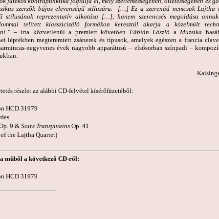
k játékos kontrapunktika foglalja el, mely szellemességében, ötletességében és g
zikus szerzők bájos elevenségű stílusára.
[…
] Ez a szerenád nemcsak Lajtha ú
ű stílusának reprezentatív alkotása
[…
], hanem szerencsés megoldása annak 
alommal telített klasszicizáló formákon keresztül akarja a közelmúlt techn
lni.”
– írta közvetlenül a premiert követően
Fábián László
a
Muzsika
hasáb
ei léptékben megteremtett zsánerek és típusok, amelyek egészen a francia clav
 harmincas-negyvenes évek nagyobb apparátusú – elsősorban színpadi – kompozí
ukban.
aisinger Rit
etés részlet az alábbi CD-felvétel kísérőfüzetéből:
on HCD 31979
rdes
Op. 9 &
Soirs Transylvains
Op. 41
of the Lajtha Quartet)
 a műből a következő CD-ről:
on HCD 31979