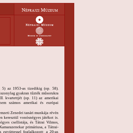
. 5) az 1953-as tizedikig (op. 58).
 viszonylag gyakran tűzték műsorukra
. kvartettjét (op. 11) az amerikai
hanem számos amerikai és európai
Nemzeti Zenedei tanári munkája révén
n keresztül vonósnégyes játékot is.
yes csellistája, és Tátrai Vilmos,
amarazenekar primáriusa, a Tátrai-
 együttessel foglalkozott: a 20-as