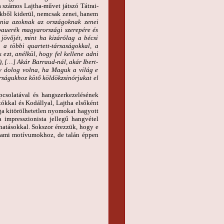
 számos Lajtha-művet játszó Tátrai-
őkből kiderül, nemcsak zenei, hanem
nia azoknak az országoknak zenei
bauerék magyarországi szerepére és
jövőjét, mint ha kizárólag a bécsi
 a többi quartett-társaságokkal, a
 ezt, anélkül, hogy fel kellene adni
), […] Akár Barraud-nál, akár Ibert-
gy dolog volna, ha Maguk a világ e
rságukhoz kötő köldökzsinórjukat el
pcsolatával és hangszerkezelésének
tókkal és Kodállyal, Lajtha elsőként
ága kitörölhetetlen nyomokat hagyott
 impresszionista jellegű hangvétel
nhatásokkal. Sokszor érezzük, hogy e
llami motívumokhoz, de talán éppen