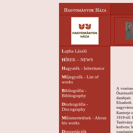
L
ajtha László
H
ÍREK – NEWS
H
agyaték - Inheritance
M
űjegyzék - List of
works
A vonósné
B
ibliográfia -
Ösztönzőle
Bibliography
darabjait
Elisabet
D
iszkográfia -
nagyváros
Discography
Karrierje 
1919-től 
M
űismertetések - About
Tanítvány
his works
kedvenc h
D
isszertációk
vonósnégy