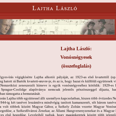
Lajtha László:
Vonósnégyesek
(összefoglalás)
gyes-írás végigkísérte Lajtha alkotói pályáját, az 1923-as első kvartettől (op
g hatott rá Bartók kvartett-œuvre-je, és az is, hogy hazai és külföldi együttesek
. Nemzetközi zeneszerzői hírneve is egyik vonósnégyeséhez kötődik: 1929-es III
h Sprague-Coolidge alapítványa nemcsak jelentős pénzösszeggel díjazta, 
ban támogatta a bemutatását.
során Lajtha több együttessel állt személyes kapcsolatban, hiszen több évtizedes 
1944-ig két tanévet leszámítva mindvégig tanított kamarazenét, sőt három tanéve
a volt többek között Magyar Gábor, a Székely Zoltán vezette Magyar Vonósnég
egedűse, a Székesfővárosi Zenekar, az Állami Hangversenyzenekar és a Magyar K
es első hegedűse. Leveleiből tudjuk, hogy magánkeretek között több jelentős