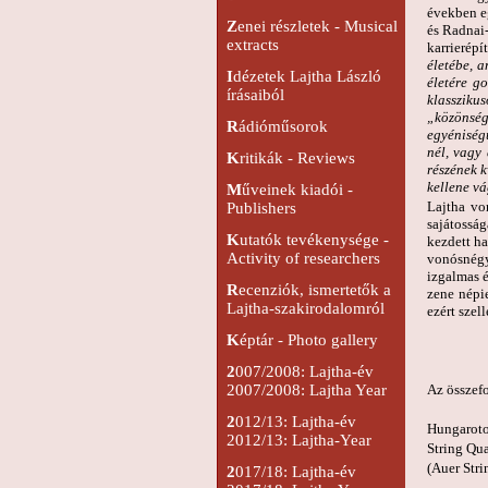
években e
Z
enei részletek - Musical
és Radnai
extracts
karrierépí
életébe, 
I
dézetek Lajtha László
életére g
írásaiból
klassziku
„közönség 
R
ádióműsorok
egyéniségü
nél, vagy
K
ritikák - Reviews
részének 
kellene v
M
űveinek kiadói -
Lajtha vo
Publishers
sajátosság
K
utatók tevékenysége -
kezdett ha
Activity of researchers
vonósnégy
izgalmas é
R
ecenziók, ismertetők a
zene népi
Lajtha-szakirodalomról
ezért szell
K
éptár - Photo gallery
G
2
007/2008: Lajtha-év
2007/2008: Lajtha Year
Az összefo
2
012/13: Lajtha-év
Hungarot
2012/13: Lajtha-Year
String Qua
(Auer Stri
2
017/18: Lajtha-év