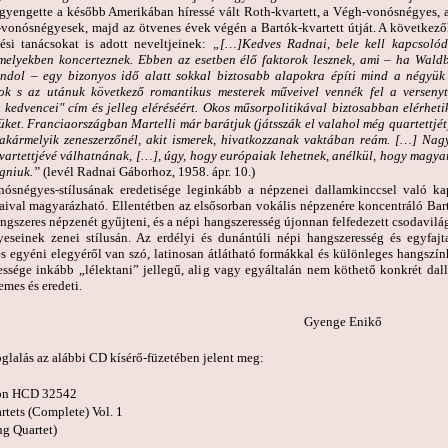
gyengette a később Amerikában híressé vált Roth-kvartett, a Végh-vonósnégyes, a
-vonósnégyesek, majd az ötvenes évek végén a Bartók-kvartett útját. A következ
tési tanácsokat is adott neveltjeinek:
„[…]Kedves Radnai, bele kell kapcsolód
amelyekben koncerteznek. Ebben az esetben élő faktorok lesznek, ami – ha Wald
ondol – egy bizonyos idő alatt sokkal biztosabb alapokra építi mind a négyük 
sok s az utánuk következő romantikus mesterek műveivel vennék fel a versenyt
kedvencei" cím és jelleg eléréséért. Okos műsorpolitikával biztosabban elérhetik
ket. Franciaországban Martelli már barátjuk (játsszák el valahol még quartettjét
 akármelyik zeneszerzőnél, akit ismerek, hivatkozzanak vaktában reám. […] Na
kvartettjévé válhatnának, […], úgy, hogy európaiak lehetnek, anélkül, hogy magya
ágniuk.”
(levél Radnai Gáborhoz, 1958. ápr. 10.)
nósnégyes-stílusának eredetisége leginkább a népzenei dallamkinccsel való ka
aival magyarázható. Ellentétben az elsősorban vokális népzenére koncentráló Bar
ngszeres népzenét gyűjteni, és a népi hangszeresség újonnan felfedezett csodavil
eseinek zenei stílusán. Az erdélyi és dunántúli népi hangszeresség és egyfajta
s egyéni elegyéről van szó, latinosan átlátható formákkal és különleges hangszí
essége inkább „lélektani” jellegű, alig vagy egyáltalán nem köthető konkrét da
emes és eredeti.
yenge Enikő
glalás az alábbi CD kísérő-füzetében jelent meg:
on HCD 32542
rtets (Complete) Vol. 1
ng Quartet)