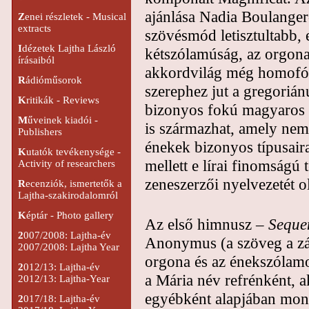
ajánlása Nadia Boulanger
Z
enei részletek - Musical
extracts
szövésmód letisztultabb, 
I
dézetek Lajtha László
kétszólamúság, az orgona 
írásaiból
akkordvilág még homofó
R
ádióműsorok
szerephez jut a gregoriá
K
ritikák - Reviews
bizonyos fokú magyaros h
M
űveinek kiadói -
is származhat, amely nem
Publishers
énekek bizonyos típusaira 
K
utatók tevékenysége -
mellett e lírai finomságú 
Activity of researchers
zeneszerzői nyelvezetét o
R
ecenziók, ismertetők a
Lajtha-szakirodalomról
K
éptár - Photo gallery
Az első himnusz –
Sequen
2
007/2008: Lajtha-év
Anonymus (a szöveg a zág
2007/2008: Lajtha Year
orgona és az énekszólam
2
012/13: Lajtha-év
a Mária név refrénként, a
2012/13: Lajtha-Year
egyébként alapjában mono
2
017/18: Lajtha-év