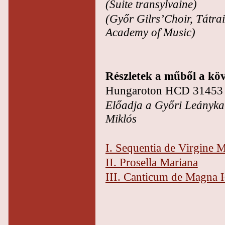
(Suite transylvaine)
(Győr Gilrs’Choir, Tátra
Academy of Music)
Részletek a műből a kö
Hungaroton HCD 31453
Előadja a Győri Leányka
Miklós
I. Sequentia de Virgine M
II. Prosella Mariana
III. Canticum de Magna 