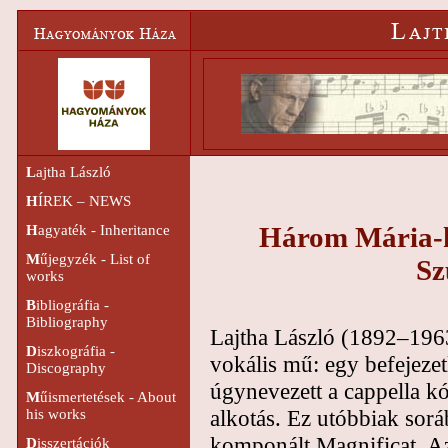
L
ajtha László
H
ÍREK – NEWS
Három Mária-h
H
agyaték - Inheritance
M
űjegyzék - List of
Sz
works
B
ibliográfia -
Bibliography
Lajtha László (1892–1963
D
iszkográfia -
vokális mű: egy befejezet
Discography
úgynevezett a cappella k
M
űismertetések - About
alkotás. Ez utóbbiak sor
his works
komponált Magnificat. A
D
isszertációk