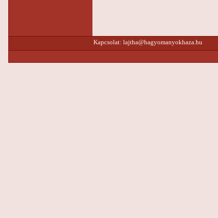
Kapcsolat:
lajtha@hagyomanyokhaza.hu