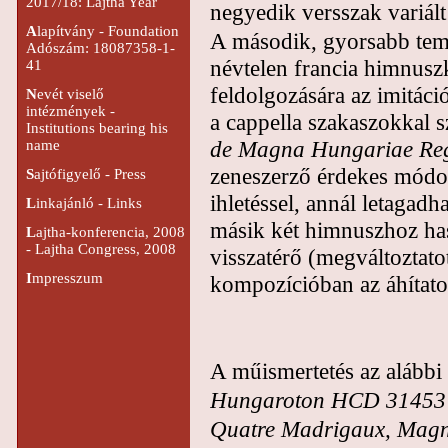
2017/18: Lajtha Year
negyedik versszak variált
A
lapítvány - Foundation
A második, gyorsabb te
Adószám: 18087358-1-
névtelen francia himnuszk
41
feldolgozására az imitáci
N
evét viselő
intézmények -
a cappella szakaszokkal sz
Institutions bearing his
de Magna Hungariae Re
name
zeneszerző érdekes módo
S
ajtófigyelő - Press
ihletéssel, annál letagad
L
inkajánló - Links
másik két himnuszhoz has
L
ajtha-konferencia, 2008
- Lajtha Congress, 2008
visszatérő (megváltozta
I
mpresszum
kompozícióban az áhítatos
A műismertetés az alábbi
Hungaroton HCD 31453
Quatre Madrigaux, Magnif