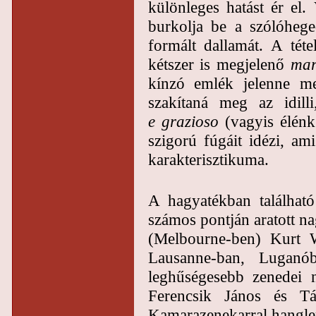
különleges hatást ér el.
burkolja be a szólóheg
formált dallamát. A téte
kétszer is megjelenő
mar
kínzó emlék jelenne me
szakítaná meg az idilli
e grazioso
(vagyis élénk
szigorú fúgáit idézi, am
karakterisztikuma.
A hagyatékban található
számos pontján aratott n
(Melbourne-ben) Kurt W
Lausanne-ban, Luganó
leghűségesebb zenedei n
Ferencsik János és Tá
Kamarazenekarral hanglem