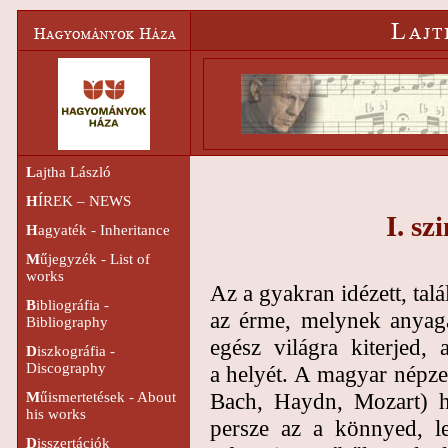
L
ajtha László
H
ÍREK – NEWS
I. sz
H
agyaték - Inheritance
M
űjegyzék - List of
works
Az a gyakran idézett, talá
B
ibliográfia -
az érme, melynek anyaga
Bibliography
egész világra kiterjed,
D
iszkográfia -
Discography
a helyét. A magyar népze
Bach, Haydn, Mozart) h
M
űismertetések - About
his works
persze az a könnyed, le
D
isszertációk