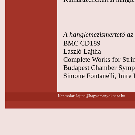
A hanglemezismertető az 
BMC CD189
László Lajtha
Complete Works for Stri
Budapest Chamber Symp
Simone Fontanelli, Imre
Kapcsolat:
lajtha@hagyomanyokhaza.hu