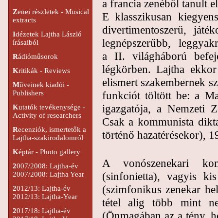
a francia zenéből tanult 
Z
enei részletek - Musical
E klasszikusan kiegyens
extracts
divertimentoszerű, játé
I
dézetek Lajtha László
legnépszerűbb, leggyakr
írásaiból
a II. világháború befej
R
ádióműsorok
légkörben. Lajtha ekko
K
ritikák - Reviews
elismert szakembernek sz
M
űveinek kiadói -
funkciót töltött be: a 
Publishers
igazgatója, a Nemzeti Z
K
utatók tevékenysége -
Activity of researchers
Csak a kommunista diktat
R
ecenziók, ismertetők a
történő hazatérésekor), 1
Lajtha-szakirodalomról
K
éptár - Photo gallery
A vonószenekari komp
2
007/2008: Lajtha-év
(sinfonietta), vagyis k
2007/2008: Lajtha Year
(szimfonikus zenekar he
2
012/13: Lajtha-év
2012/13: Lajtha-Year
tétel alig több mint n
2
017/18: Lajtha-év
(Önmagában az a tény, ho