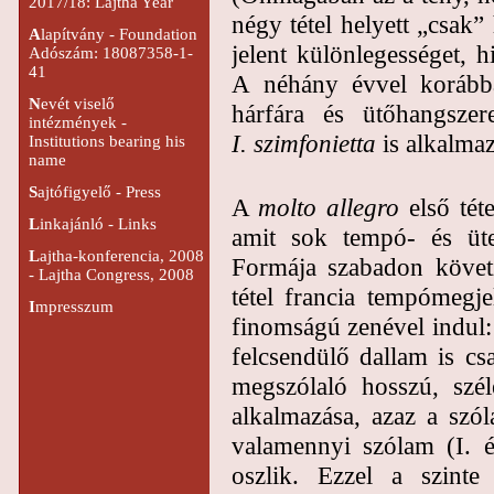
2017/18: Lajtha Year
négy tétel helyett „csak”
A
lapítvány - Foundation
jelent különlegességet, 
Adószám: 18087358-1-
41
A néhány évvel korább
N
evét viselő
hárfára és ütőhangsze
intézmények -
I. szimfonietta
is alkalmaz
Institutions bearing his
name
S
ajtófigyelő - Press
A
molto allegro
első tét
L
inkajánló - Links
amit sok tempó- és ütem
L
ajtha-konferencia, 2008
Formája szabadon követi
- Lajtha Congress, 2008
tétel francia tempómegje
I
mpresszum
finomságú zenével indul:
felcsendülő dallam is c
megszólaló hosszú, szé
alkalmazása, azaz a szó
valamennyi szólam (I. é
oszlik. Ezzel a szinte 