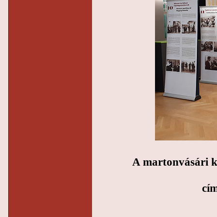
A martonvásári k
cím