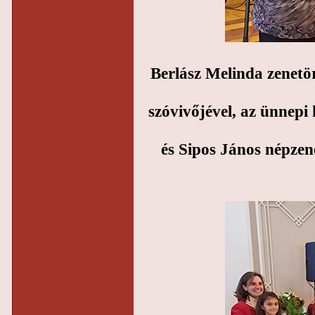
Berlász Melinda zenetö
szóvivőjével, az ünnep
és Sipos János népze