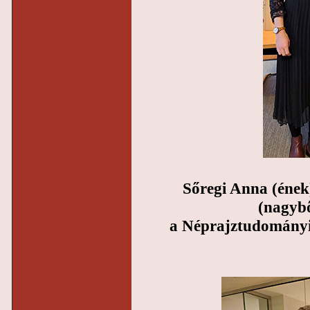
Sőregi Anna (ének
(nagybő
a Néprajztudományi