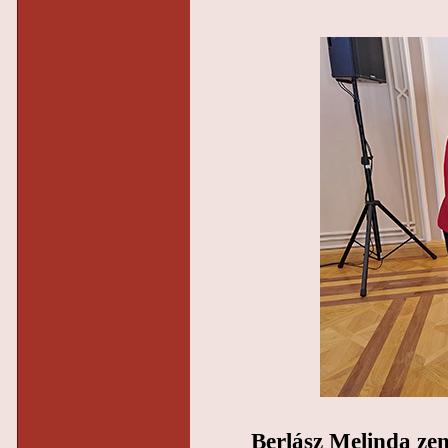
Berlász Melinda ze