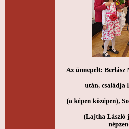
Az ünnepelt: Berlász
után, családja
(a képen középen), S
(Lajtha László 
népzene