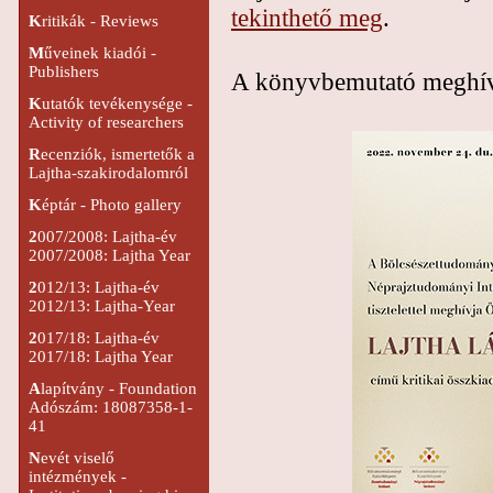
tekinthető meg
.
K
ritikák - Reviews
M
űveinek kiadói -
Publishers
A könyvbemutató meghív
K
utatók tevékenysége -
Activity of researchers
R
ecenziók, ismertetők a
Lajtha-szakirodalomról
K
éptár - Photo gallery
2
007/2008: Lajtha-év
2007/2008: Lajtha Year
2
012/13: Lajtha-év
2012/13: Lajtha-Year
2
017/18: Lajtha-év
2017/18: Lajtha Year
A
lapítvány - Foundation
Adószám: 18087358-1-
41
N
evét viselő
intézmények -