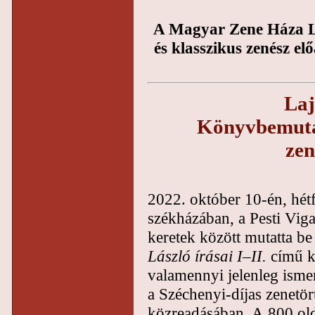
A Magyar Zene Háza L
és klasszikus zenész e
Laj
Könyvbemutat
zen
2022. október 10-én, hé
székházában, a Pesti Vi
keretek között mutatta 
László írásai I–II.
című ké
valamennyi jelenleg ismer
a Széchenyi-díjas zenetö
közreadásában. A 800 ol