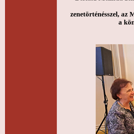
zenetörténésszel, az
a kö