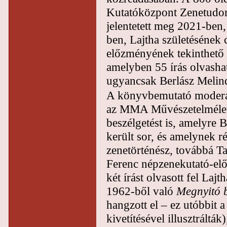
Kutatóközpont Zenetudom
jelentetett meg 2021-ben, 
ben, Lajtha születésének
előzményének tekinthető
amelyben 55 írás olvasha
ugyancsak Berlász Melind
A könyvbemutató moderát
az MMA Művészetelméleti 
beszélgetést is, amelyre 
került sor, és amelynek ré
zenetörténész, továbbá Ta
Ferenc népzenekutató-el
két írást olvasott fel Laj
1962-ből való
Megnyitó 
hangzott el – ez utóbbi
kivetítésével illusztráltá