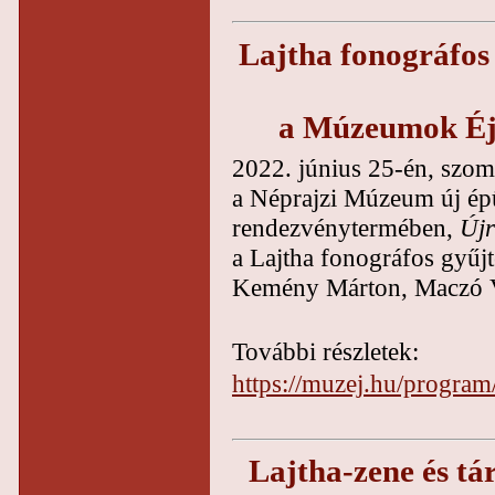
Lajtha fonográfos 
a Múzeumok Éj
2022. június 25-én, szo
a Néprajzi Múzeum új épü
rendezvénytermében,
Új
a Lajtha fonográfos gyűjt
Kemény Márton, Maczó Vill
További részletek:
https://muzej.hu/program
Lajtha-zene és t