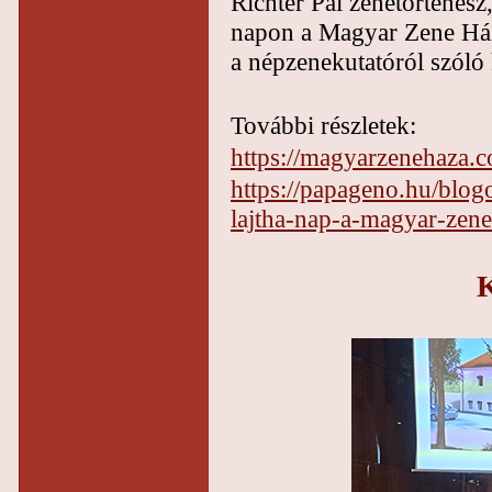
Richter Pál zenetörténész
napon a Magyar Zene Háza
a népzenekutatóról szóló ki
További részletek:
https://magyarzenehaza.
https://papageno.hu/blo
lajtha-nap-a-magyar-zen
K