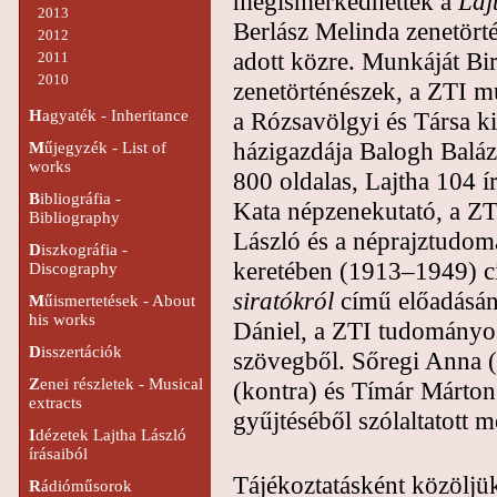
megismerkedhettek a
Laj
2013
Berlász Melinda zenetör
2012
adott közre. Munkáját Bir
2011
2010
zenetörténészek, a ZTI mu
a Rózsavölgyi és Társa k
H
agyaték - Inheritance
házigazdája Balogh Balázs
M
űjegyzék - List of
works
800 oldalas, Lajtha 104 ír
B
ibliográfia -
Kata népzenekutató, a ZT
Bibliography
László és a néprajztudo
D
iszkográfia -
keretében (1913–1949) cí
Discography
siratókról
című előadásána
M
űismertetések - About
his works
Dániel, a ZTI tudományos 
D
isszertációk
szövegből. Sőregi Anna (
Z
enei részletek - Musical
(kontra) és Tímár Márton
extracts
gyűjtéséből szólaltatott 
I
dézetek Lajtha László
írásaiból
Tájékoztatásként közöljük
R
ádióműsorok