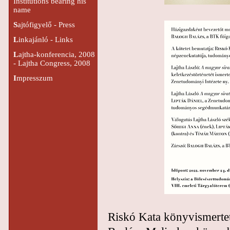
Institutions bearing his
name
S
ajtófigyelő - Press
L
inkajánló - Links
L
ajtha-konferencia, 2008
- Lajtha Congress, 2008
I
mpresszum
Riskó Kata könyvismertet