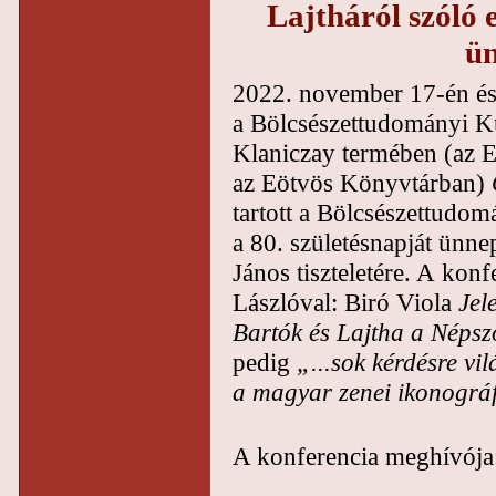
Lajtháról szóló
ün
2022. november 17-én és 
a Bölcsészettudományi K
Klaniczay termében (az E
az Eötvös Könyvtárban)
tartott a Bölcsészettudo
a 80. születésnapját ünn
János tiszteletére. A konf
Lászlóval: Biró Viola
Jel
Bartók és Lajtha a Népsz
pedig
„...sok kérdésre vi
a magyar zenei ikonográf
A konferencia meghívója