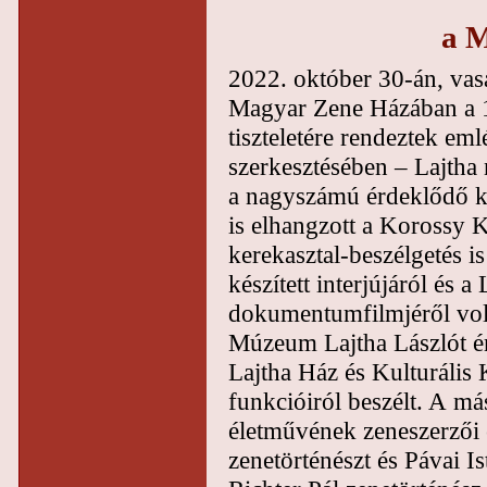
a 
2022. október 30-án, vasá
Magyar Zene Házában a 1
tiszteletére rendeztek em
szerkesztésében – Lajtha 
a nagyszámú érdeklődő k
is elhangzott a Korossy Kv
kerekasztal-beszélgetés i
készített interjújáról és a
dokumentumfilmjéről volt 
Múzeum Lajtha Lászlót éri
Lajtha Ház és Kulturális 
funkcióiról beszélt. A má
életművének zeneszerzői 
zenetörténészt és Pávai I