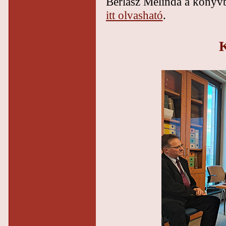
Berlász Melinda a könyvb
itt olvasható
.
K