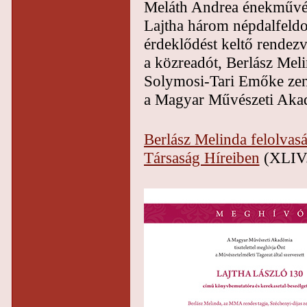
Meláth Andrea énekművé
Lajtha három népdalfeldo
érdeklődést keltő rende
a közreadót, Berlász Meli
Solymosi-Tari Emőke zene
a Magyar Művészeti Akad
Berlász Melinda felolvas
Társaság Híreiben
(XLIV.