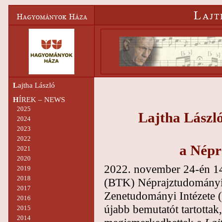
L
ajtha László
H
ÍREK – NEWS
2025
Lajtha Lászl
2024
2023
2022
a Népr
2021
2020
2022. november 24-én 14
2019
2018
(BTK) Néprajztudományi 
2017
Zenetudományi Intézete (
2016
újabb bemutatót tartotta
2015
2014