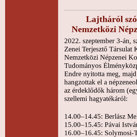
Lajtháról szó
Nemzetközi Népz
2022. szeptember 3-án, s
Zenei Terjesztő Társulat 
Nemzetközi Népzenei Ko
Tudományos Élményközpon
Endre nyitotta meg, majd 
hangzottak el a népzeneokt
az érdeklődők három (egye
szellemi hagyatékáról:
14.00–14.45: Berlász Meli
15.00–15.45: Pávai Istvá
16.00–16.45: Solymosi-Ta